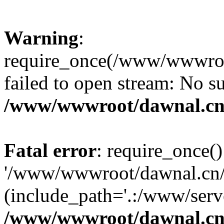
Warning
:
require_once(/www/wwwroot
failed to open stream: No su
/www/wwwroot/dawnal.cn
Fatal error
: require_once()
'/www/wwwroot/dawnal.cn/m
(include_path='.:/www/serve
/www/wwwroot/dawnal.cn