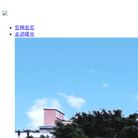
官网首页
走进曙光